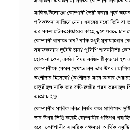
প্রয়োজন। একজন মালিককে কোম্পানী চালাতে কর্
মালিক/উদ্যোক্তা কোম্পানী তৈরী করার পূর্বে অনে
পরিকল্পনা সাজিয়ে নেন। এসবের মধ্যে তিনি বা 
এর সকল স্টেকহোল্ডারের কাছে তুলে ধরতে চান সে
কোম্পানী বানাতে চান? নাকি শুধূই মুনাফাখোর কো
সমাজকল্যাণ দুটোই চান? পুলিশি শাসননির্ভর কোম্প
হোক না কেন, একটা বিষয় সর্বজনস্বীকৃত তা হল এক
কোম্পানীকে কেমন দেখতে চান তার উপর। মালিক 
অংশীদার হিসেবে? (অংশীদার মানে আবার শেয়ারহো
চাকুরীস্থল নাকি তার রুটি-রুজীর পরম ভরসাস্থল
এ্যপ্রোচ ইস্যু।
কোম্পানীর সার্বিক চরিত্র নির্ভর করে মালিকের দৃ
তার উপর ভিত্তি করেই কোম্পানীর গতিপথ প্রবাহ
হবে। কোম্পানীর সামষ্টিক সক্ষমতা, আর্থিক সমৃদ্ধি