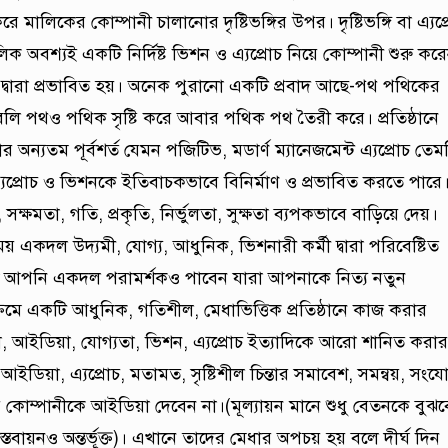
 মালিকের কোম্পানী চালানোর দৃষ্টিভঙ্গির উপর। দৃষ্টিভঙ্গি বা এ্যপ্
 অবশ্যই একটি নির্দিষ্ট ভিশন ও এ্যপ্রোচ নিয়ে কোম্পানী শুরু কর
 দ্বারা প্রভাবিত হয়। অনেক পুরানো একটি প্রবাদ আছে-পথ পথিকের
বলি পথও পথিক সৃষ্টি করে আবার পথিক পথ তৈরী করে। প্রতিষ্ঠানে
র অন্যতম পূর্বশর্ত যেমন পজিটিভ, মডার্ণ ম্যানেজমেন্ট এ্যপ্রোচ তেম
ট এ্যপ্রোচ ও ভিশনকে ইতিবাচকভাবে বিনির্মাণ ও প্রভাবিত করতে পারে
 সক্ষমতা, গতি, প্রকৃতি, নির্ভুলতা, সুক্ষতা ব্যপকভাবে বাড়িয়ে দেয়।
ল উদ্যমী, যোগ্য, আধুনিক, ভিশনারী কর্মী দ্বারা পরিবেষ্টিত
াশি আপনি একদল পরামর্শকও পাবেন যারা আপনাকে নিত্য নতুন
রমে একটি আধুনিক, গতিশীল, মেধাভিত্তিক প্রতিষ্ঠানে কাজ করার
ধা, আইডিয়া, যোগ্যতা, ভিশন, এ্যপ্রোচ ইত্যাদিকে আরো শানিত করার
র আইডিয়া, এ্যপ্রোচ, মতামত, সৃষ্টিশীল চিন্তার সমাবেশ, সমন্বয়, সংয
হয়ে কোম্পানীকে আইডিয়া দেবেন না।(মূল্যায়ন মানে শুধু বেতনকে বুঝ
স্তবায়নও অন্তর্ভূক্ত)। এখানে তাদের মেধার অপচয় হয় বলে দীর্ঘ দিন