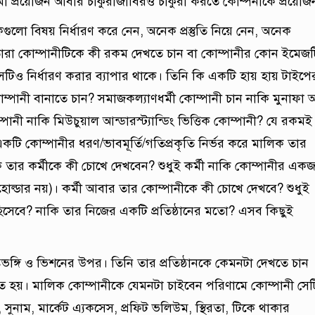
মী প্রয়োজন আবার চাকুরীজীবিরও চাকুরী করতে কোম্পনীকে প্রয়োজ
কগুলো বিষয় নির্ধারণ করে নেন, অনেক প্রস্তুতি নিয়ে নেন, অনেক
তারা কোম্পানীটিকে কী রকম দেখতে চান বা কোম্পানীর কোন ইমেজট
টিও নির্ধারণ করার ব্যাপার থাকে। তিনি কি একটি হায় হায় টাইপে
ম্পানী বানাতে চান? সমাজকল্যাণধর্মী কোম্পানী চান নাকি মুনাফা
ানী নাকি মিউচুয়াল আন্ডারস্ট্যান্ডিং ভিত্তিক কোম্পানী? যে রকমই
টি কোম্পানীর ধরণ/ভাবমূর্তি/গতিপ্রকৃতি নির্ভর করে মালিক তার
তার কর্মীকে কী চোখে দেখবেন? শুধুই কর্মী নাকি কোম্পানীর এক
ল্ডার নয়)। কর্মী আবার তার কোম্পানীকে কী চোখে দেখবে? শুধুই
 হিসেবে? নাকি তার নিজের একটি প্রতিষ্ঠানের মতো? এসব কিছুই
ষ্টিভঙ্গি ও ভিশনের উপর। তিনি তার প্রতিষ্ঠানকে কেমনটা দেখতে চান
িত হয়। মালিক কোম্পানীকে যেমনটা চাইবেন পরিণামে কোম্পানী সে
, সুনাম, মার্কেট এ্যকসেস, প্রফিট ভলিউম, স্থিরতা, টিকে থাকার