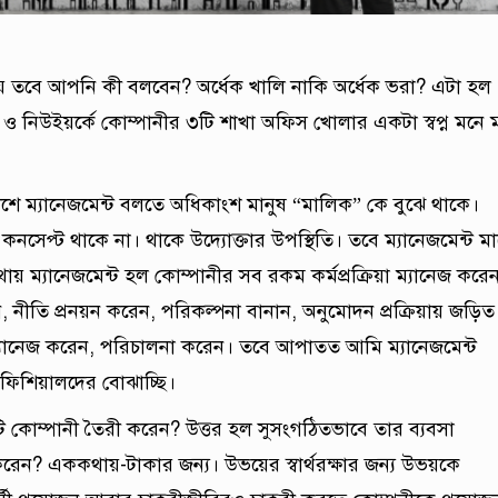
 হয় তবে আপনি কী বলবেন? অর্ধেক খালি নাকি অর্ধেক ভরা? এটা হল
র ও নিউইয়র্কে কোম্পানীর ৩টি শাখা অফিস খোলার একটা স্বপ্ন মনে 
েশে ম্যানেজমেন্ট বলতে অধিকাংশ মানুষ “মালিক” কে বুঝে থাকে।
নসেপ্ট থাকে না। থাকে উদ্যোক্তার উপস্থিতি। তবে ম্যানেজমেন্ট ম
য় ম্যানেজমেন্ট হল কোম্পানীর সব রকম কর্মপ্রক্রিয়া ম্যানেজ করে
নেন, নীতি প্রনয়ন করেন, পরিকল্পনা বানান, অনুমোদন প্রক্রিয়ায় জড়িত
যানেজ করেন, পরিচালনা করেন। তবে আপাতত আমি ম্যানেজমেন্ট
ফিশিয়ালদের বোঝাচ্ছি।
কোম্পানী তৈরী করেন? উত্তর হল সুসংগঠিতভাবে তার ব্যবসা
করেন? এককথায়-টাকার জন্য। উভয়ের স্বার্থরক্ষার জন্য উভয়কে