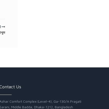
t
শিখুন
Contact Us
Azhar Comfort Complex (Level-4), Ga-130/A Pragati
Sarani, Middle Badda, Dhaka-1212, Bangladesh